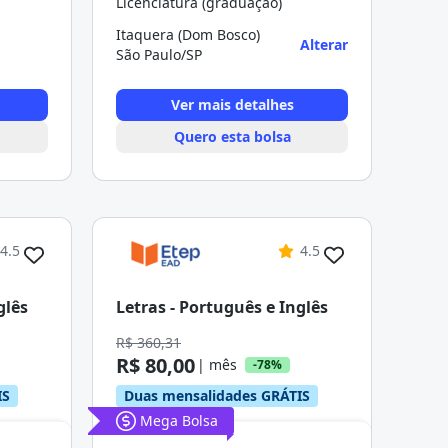
Licenciatura (graduação)
Itaquera (Dom Bosco)
Alterar
São Paulo/SP
Ver mais detalhes
Quero esta bolsa
4.5
4.5
glês
Letras - Português e Inglês
R$ 360,31
R$ 80,00
| mês
-78%
IS
Duas mensalidades GRÁTIS
Mega Bolsa