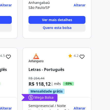
Anhangabaú
Alterar
Alterar
São Paulo/SP
Ver mais detalhes
Quero esta bolsa
4.5
4.2
glês
Letras - Português
R$ 264,44
R$ 118,12
| mês
-55%
Mensalidade grátis
Mega Bolsa
Semipresencial / Noite
Alterar
Alterar