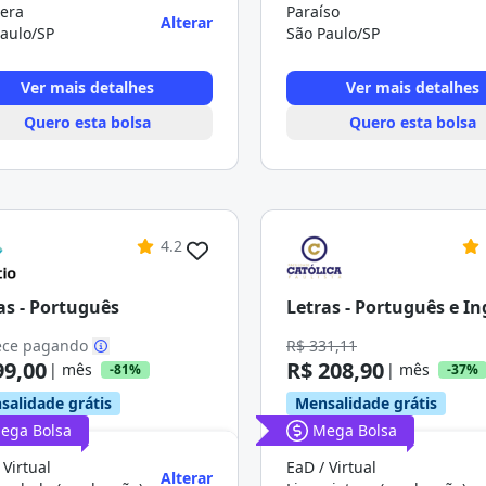
uera
Paraíso
Alterar
aulo/SP
São Paulo/SP
Ver mais detalhes
Ver mais detalhes
Quero esta bolsa
Quero esta bolsa
4.2
as - Português
Letras - Português e In
ce pagando
R$ 331,11
99,00
R$ 208,90
| mês
| mês
-81%
-37%
salidade grátis
Mensalidade grátis
ega Bolsa
Mega Bolsa
 Virtual
EaD / Virtual
Alterar