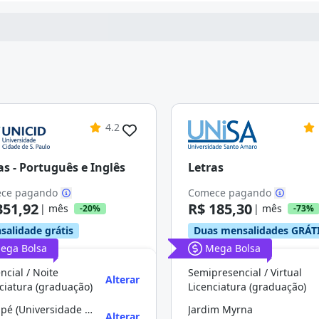
4.2
as - Português e Inglês
Letras
ce pagando
Comece pagando
351,92
R$ 185,30
| mês
| mês
-20%
-73%
salidade grátis
Duas mensalidades GRÁT
ega Bolsa
Mega Bolsa
ncial / Noite
Semipresencial / Virtual
Alterar
ciatura (graduação)
Licenciatura (graduação)
Tatuapé (Universidade De São Paulo)
Jardim Myrna
Alterar