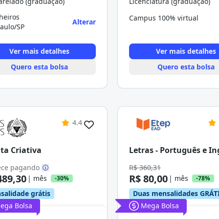
arelado (graduação)
Licenciatura (graduação)
heiros
Campus 100% virtual
Alterar
aulo/SP
Ver mais detalhes
Ver mais detalhes
Quero esta bolsa
Quero esta bolsa
4.4
ita Criativa
Letras - Português e In
ce pagando
R$ 360,31
489,30
R$ 80,00
| mês
| mês
-30%
-78%
salidade grátis
Duas mensalidades GRÁT
ega Bolsa
Mega Bolsa