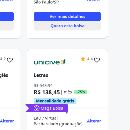
São Paulo/SP
Ver mais detalhes
Quero esta bolsa
4.2
4.4
glês
Letras
R$ 543,94
R$ 138,45
| mês
-75%
Mensalidade grátis
Mega Bolsa
EaD / Virtual
Alterar
Alterar
Bacharelado (graduação)