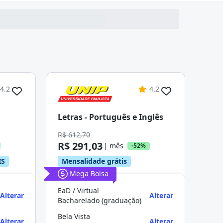
4.2
4.2
Letras - Português e Inglês
R$ 612,70
R$ 291,03
| mês
-52%
IS
Mensalidade grátis
Mega Bolsa
EaD / Virtual
Alterar
Alterar
Bacharelado (graduação)
Bela Vista
Alterar
Alterar