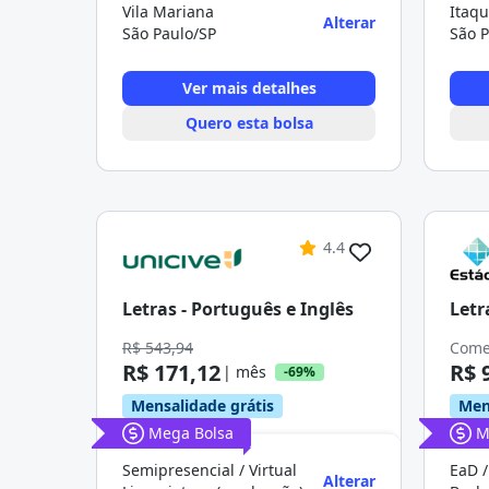
Vila Mariana
Itaq
Alterar
São Paulo/SP
São P
Ver mais detalhes
Quero esta bolsa
4.4
Letras - Português e Inglês
Letr
R$ 543,94
Come
R$ 171,12
R$ 
| mês
-69%
Mensalidade grátis
Men
Mega Bolsa
M
Semipresencial / Virtual
EaD /
Alterar