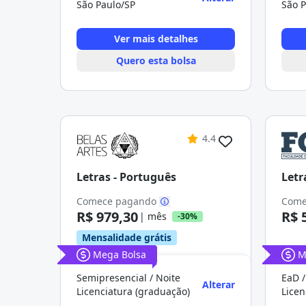
São Paulo/SP
São P
Ver mais detalhes
Quero esta bolsa
4.4
Letras - Português
Letr
Comece pagando
Come
R$ 979,30
R$ 
| mês
-30%
Mensalidade grátis
Mega Bolsa
M
Semipresencial / Noite
EaD /
Alterar
Licenciatura (graduação)
Licen