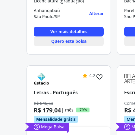
Licenciatura (graduação)
Bach
Anhangabaú
Parel
Alterar
São Paulo/SP
São P
Ver mais detalhes
Quero esta bolsa
4.2
Letras - Português
Escr
R$ 846,53
Come
R$ 179,04
R$ 
| mês
-79%
Mensalidade grátis
Men
Mega Bolsa
M