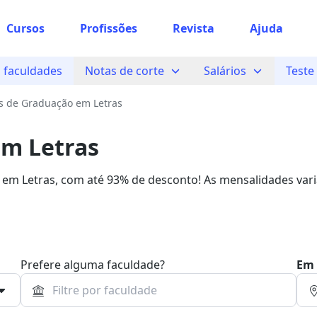
Cursos
Profissões
Revista
Ajuda
 faculdades
Notas de corte
Salários
Teste
s de Graduação em Letras
em Letras
 em Letras, com até 93% de desconto! As mensalidades var
s que disponibilizam cursos de Graduação na Quero Bolsa.
Prefere alguma faculdade?
Em 