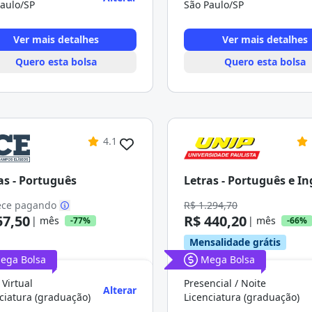
aulo/SP
São Paulo/SP
Ver mais detalhes
Ver mais detalhes
Quero esta bolsa
Quero esta bolsa
4.1
as - Português
Letras - Português e In
ce pagando
R$ 1.294,70
57,50
R$ 440,20
| mês
| mês
-77%
-66%
Mensalidade grátis
ega Bolsa
Mega Bolsa
 Virtual
Presencial / Noite
Alterar
ciatura (graduação)
Licenciatura (graduação)