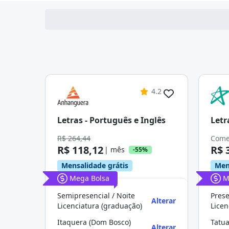
4.2
Letras - Português e Inglês
Letr
R$ 264,44
Come
R$ 118,12
R$ 
| mês
-55%
Mensalidade grátis
Men
Mega Bolsa
M
Semipresencial / Noite
Prese
Alterar
Licenciatura (graduação)
Licen
Itaquera (Dom Bosco)
Alterar