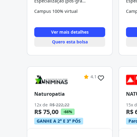
Especialização (pós-graduação)
Campus 100% virtual
Camp
Ver mais detalhes
Quero esta bolsa
4.1
Naturopatia
NAT
12x de
R$ 222,22
15x 
R$ 75,00
R$ 
-66%
GANHE A 2° E 3° PÓS
Parc