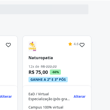
4.6
Naturopatia
12x de
R$ 222,22
R$ 75,00
-66%
GANHE A 2° E 3° PÓS
EaD / Virtual
Alterar
Alterar
Especialização (pós-graduação)
Campus 100% virtual