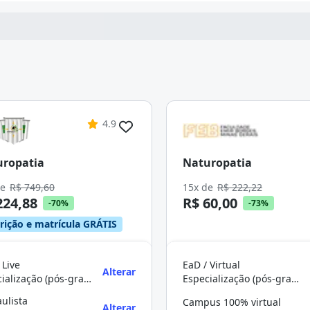
4.9
uropatia
Naturopatia
de
R$ 749,60
15x de
R$ 222,22
224,88
R$ 60,00
-70%
-73%
crição e matrícula GRÁTIS
 Live
EaD / Virtual
Alterar
Especialização (pós-graduação)
Especialização (pós-graduação)
aulista
Campus 100% virtual
Alterar