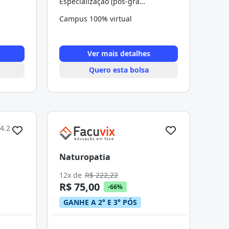
Especialização (pós-graduação)
Campus 100% virtual
Ver mais detalhes
Quero esta bolsa
4.2
Naturopatia
12x de
R$ 222,22
R$ 75,00
-66%
GANHE A 2° E 3° PÓS