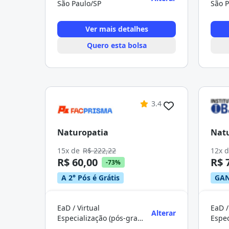
São Paulo/SP
São P
Ver mais detalhes
Quero esta bolsa
3.4
Naturopatia
Nat
15x de
R$ 222,22
12x 
R$ 60,00
R$ 
-73%
A 2° Pós é Grátis
GAN
EaD / Virtual
EaD /
Alterar
Especialização (pós-graduação)