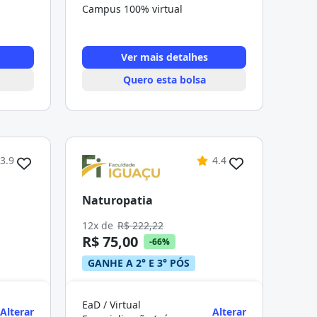
Campus 100% virtual
Ver mais detalhes
Quero esta bolsa
3.9
4.4
Naturopatia
12x de
R$ 222,22
R$ 75,00
-66%
GANHE A 2° E 3° PÓS
EaD / Virtual
Alterar
Alterar