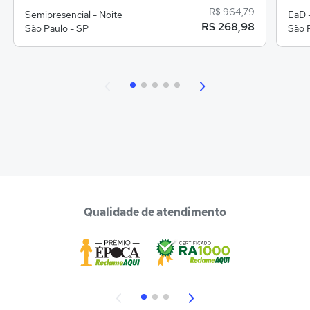
R$ 964,79
Semipresencial - Noite
EaD -
R$ 268,98
São Paulo - SP
São 
Qualidade de atendimento