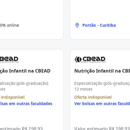
0% online
Portão - Curitiba
ção Infantil na CBEAD
Nutrição Infantil na C
alização (pós-graduação)
Especialização (pós-graduaç
ses
12 meses
 indisponível
Oferta indisponível
lsas em outras faculdades
Ver bolsas em outras facul
 estimado
R$ 198,93
Valor estimado
R$ 198,93