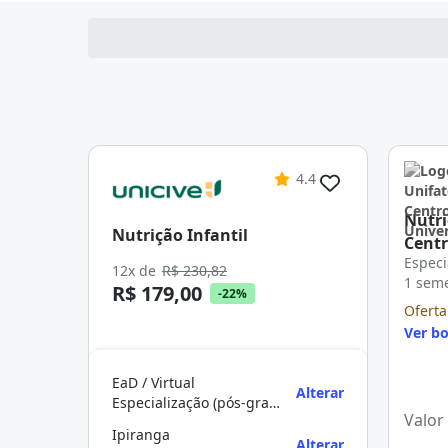
4.4
Nutri
Nutrição Infantil
Centr
Especi
12x de
R$ 230,82
1 sem
R$ 179,00
-22%
Oferta
Ver bo
EaD / Virtual
Alterar
Especialização (pós-graduação)
Valor
Ipiranga
Alterar