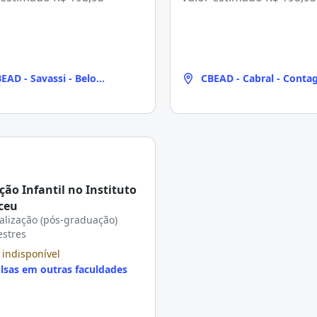
EAD - Savassi - Belo
CBEAD - Cabral - Cont
rizonte
ção Infantil no Instituto
ceu
alização (pós-graduação)
estres
 indisponível
lsas em outras faculdades