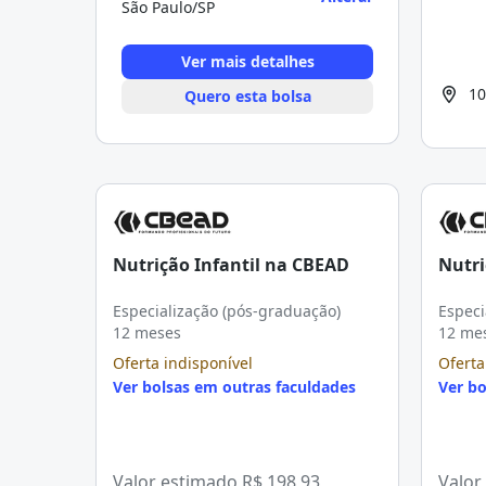
São Paulo/SP
Ver mais detalhes
10
Quero esta bolsa
Nutrição Infantil na CBEAD
Nutri
Especialização (pós-graduação)
Especi
12 meses
12 me
Oferta indisponível
Oferta
Ver bolsas em outras faculdades
Ver bo
Valor estimado
R$ 198,93
Valor