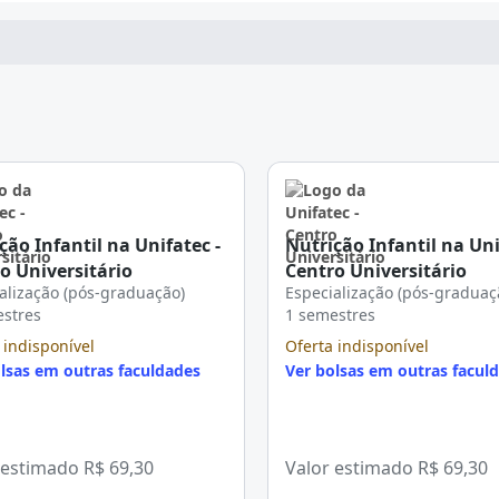
ção Infantil na Unifatec -
Nutrição Infantil na Uni
o Universitário
Centro Universitário
alização (pós-graduação)
Especialização (pós-graduaç
estres
1 semestres
 indisponível
Oferta indisponível
lsas em outras faculdades
Ver bolsas em outras facul
 estimado
R$ 69,30
Valor estimado
R$ 69,30