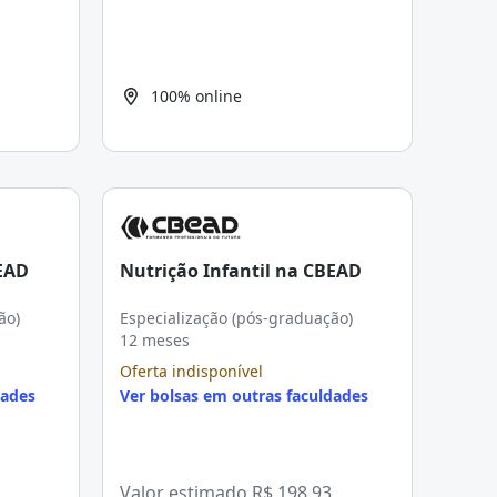
100% online
BEAD
Nutrição Infantil na CBEAD
ão)
Especialização (pós-graduação)
12 meses
Oferta indisponível
dades
Ver bolsas em outras faculdades
Valor estimado
R$ 198,93