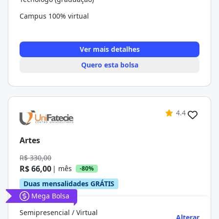
Campus 100% virtual
Ver mais detalhes
Quero esta bolsa
4.4
Artes
R$ 330,00
R$ 66,00
| mês
-80%
Duas mensalidades GRÁTIS
Mega Bolsa
Semipresencial / Virtual
Alterar