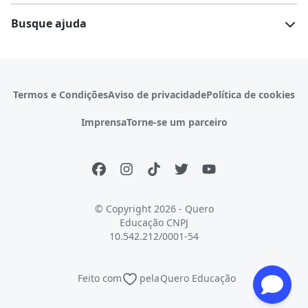
Escolas
Cursos gratuitos
Busque ajuda
Profissões
Pós-graduação
Notas de corte
Enem
Idiomas
Cursos técnicos
Manual do Enem
Sisu
Sobre o Quero Bolsa
Primeiros passos
Termos e Condições
Aviso de privacidade
Política de cookies
Escolas
Prouni
Fies
Reembolso e cancelamento
Financeiro e regras
Imprensa
Torne-se um parceiro
Pronatec
Sisutec
Atendimento e suporte
Matrícula e validação
Encceja
Vs Mais Estudo/Neora
Educa Brasil
© Copyright 2026 - Quero
Educação
CNPJ
10.542.212/0001-54
Feito com
pela
Quero Educação