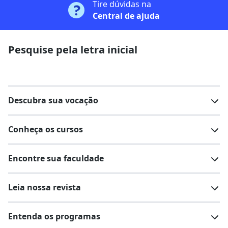
Tire dúvidas na
Central de ajuda
Pesquise pela letra inicial
Descubra sua vocação
Conheça os cursos
Teste vocacional
Lista de profissões
Encontre sua faculdade
Salários na sua região
Lista de cursos
Cursos de graduação
Leia nossa revista
Cursos de pós-graduação
Cursos livres
Lista de faculdades
Faculdades na sua cidade
Entenda os programas
Cursos técnicos
Cursos a distância (EaD)
Comunidade Quero
Vestibular e Enem
Dicas e curiosidades