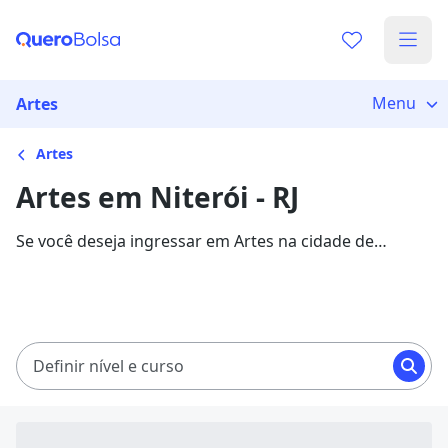
Menu
Artes
Artes
Artes em Niterói - RJ
Se você deseja ingressar em Artes na cidade de
Niterói, veja 464 cursos com mensalidades entre
R$ 60,00 e R$ 220,37, e garanta sua bolsa de estudo
com 83% de desconto!
Definir nível e curso