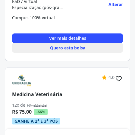
EaD / Virtual
Alterar
Especialização (pós-graduação)
Campus 100% virtual
Ver mais detalhes
Quero esta bolsa
4.0
Medicina Veterinária
12x de
R$ 222,22
R$ 75,00
-66%
GANHE A 2° E 3° PÓS