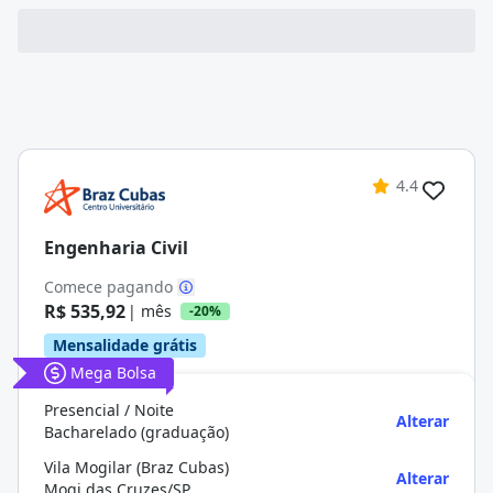
4.4
Engenharia Civil
Comece pagando
R$ 535,92
| mês
-20%
Mensalidade grátis
Mega Bolsa
Presencial / Noite
Alterar
Bacharelado (graduação)
Vila Mogilar (Braz Cubas)
Alterar
Mogi das Cruzes/SP