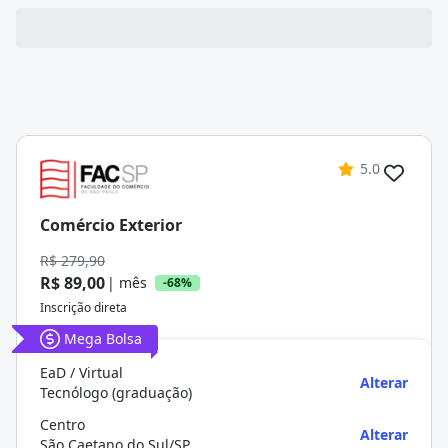
5.0
Comércio Exterior
R$ 279,90
R$ 89,00
| mês
-68%
Inscrição direta
Mega Bolsa
EaD / Virtual
Alterar
Tecnólogo (graduação)
Centro
Alterar
São Caetano do Sul/SP