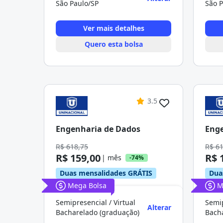
São Paulo/SP
São P
Ver mais detalhes
Quero esta bolsa
3.5
Engenharia de Dados
Enge
R$ 618,75
R$ 6
R$ 159,00
R$ 
| mês
-74%
Duas mensalidades GRÁTIS
Dua
Mega Bolsa
M
Semipresencial / Virtual
Semip
Alterar
Bacharelado (graduação)
Bach