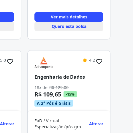
Ver mais detalhes
Quero esta bolsa
5.0
4.2
Engenharia de Dados
18x de
R$ 129,00
R$ 109,65
-15%
A 2° Pós é Grátis
EaD / Virtual
Alterar
Alterar
Especialização (pós-graduação)