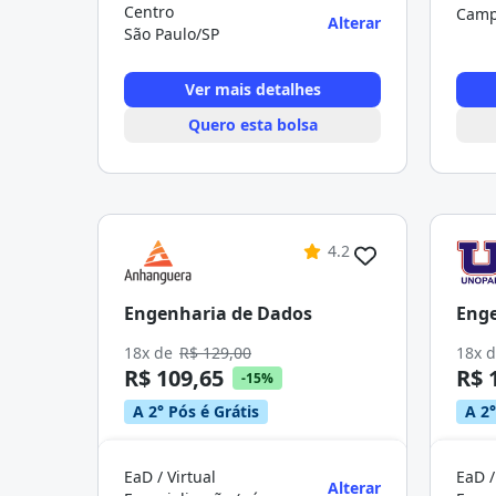
Centro
Camp
Alterar
São Paulo/SP
Ver mais detalhes
Quero esta bolsa
4.2
Engenharia de Dados
Enge
18x de
R$ 129,00
18x 
R$ 109,65
R$ 
-15%
A 2° Pós é Grátis
A 2°
EaD / Virtual
EaD /
Alterar