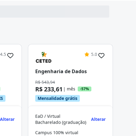
4.5
5.0
Engenharia de Dados
R$ 543,94
R$ 233,61
| mês
-57%
IS
Mensalidade grátis
EaD / Virtual
Alterar
Alterar
Bacharelado (graduação)
Campus 100% virtual