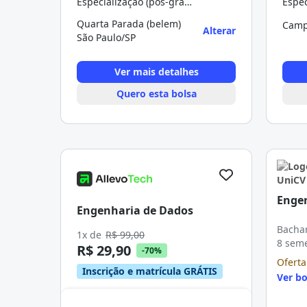
Especialização (pós-graduação)
Quarta Parada (belem)
Camp
Alterar
São Paulo/SP
Ver mais detalhes
Quero esta bolsa
Enge
Engenharia de Dados
Bachar
1x de
R$ 99,00
8 sem
R$ 29,90
-70%
Oferta
Inscrição e matrícula GRÁTIS
Ver bo