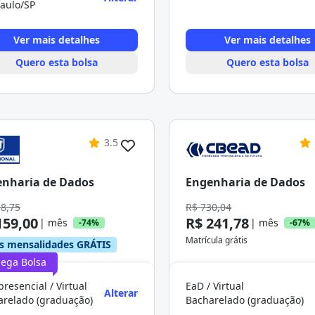
aulo/SP
Ver mais detalhes
Ver mais detalhes
Quero esta bolsa
Quero esta bolsa
3.5
nharia de Dados
Engenharia de Dados
18,75
R$ 730,04
159,00
R$ 241,78
| mês
| mês
-74%
-67%
Matrícula grátis
s mensalidades GRÁTIS
ega Bolsa
resencial / Virtual
EaD / Virtual
Alterar
arelado (graduação)
Bacharelado (graduação)