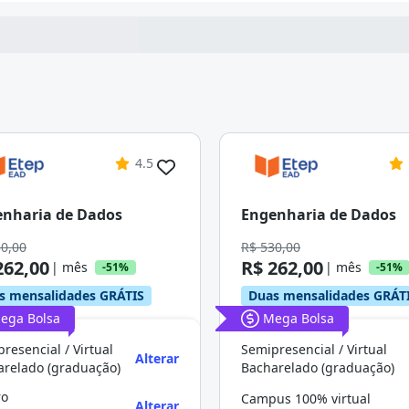
4.5
nharia de Dados
Engenharia de Dados
30,00
R$ 530,00
262,00
R$ 262,00
| mês
| mês
-51%
-51%
s mensalidades GRÁTIS
Duas mensalidades GRÁT
ega Bolsa
Mega Bolsa
resencial / Virtual
Semipresencial / Virtual
Alterar
arelado (graduação)
Bacharelado (graduação)
ro
Campus 100% virtual
Alterar