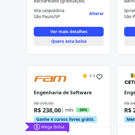
Bacharelado (graduação)
Bach
Vila Leopoldina
Ipir
Alterar
São Paulo/SP
São P
Ver mais detalhes
Quero esta bolsa
4.4
Engenharia de Software
Enge
R$ 370,00
R$ 5
R$ 238,00
R$ 
| mês
-36%
Ganhe 4 cursos livres grátis.
Men
Mega Bolsa