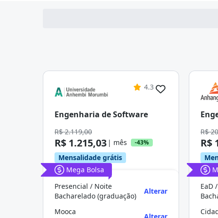
4.3
Engenharia de Software
Enge
R$ 2.119,00
R$ 2
R$ 1.215,03
R$ 
| mês
-43%
Mensalidade grátis
Men
Mega Bolsa
M
Presencial / Noite
EaD /
Alterar
Bacharelado (graduação)
Bach
Mooca
Cida
Alterar