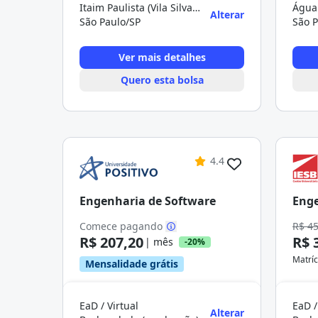
Itaim Paulista (Vila Silva Teles)
Água 
Alterar
São Paulo/SP
São P
Ver mais detalhes
Quero esta bolsa
4.4
Engenharia de Software
Enge
Comece pagando
R$ 4
R$ 207,20
R$ 
| mês
-20%
Matríc
Mensalidade grátis
EaD / Virtual
EaD /
Alterar