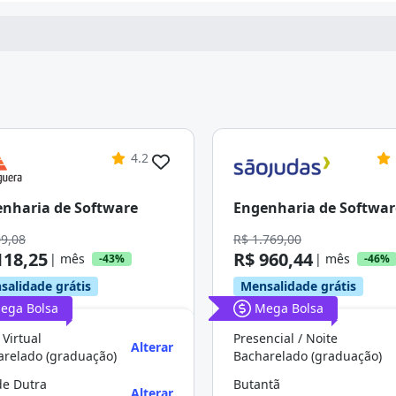
4.2
nharia de Software
Engenharia de Softwar
09,08
R$ 1.769,00
118,25
R$ 960,44
| mês
| mês
-43%
-46%
salidade grátis
Mensalidade grátis
ega Bolsa
Mega Bolsa
 Virtual
Presencial / Noite
Alterar
arelado (graduação)
Bacharelado (graduação)
de Dutra
Butantã
Alterar