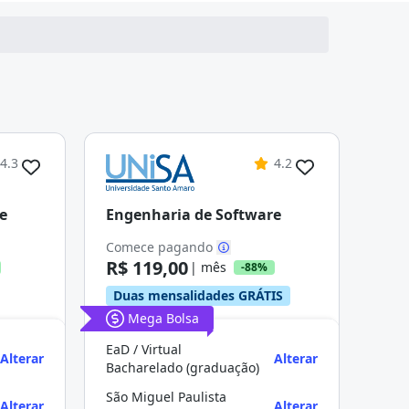
4.3
4.2
e
Engenharia de Software
Comece pagando
R$ 119,00
| mês
-88%
Duas mensalidades GRÁTIS
Mega Bolsa
EaD / Virtual
Alterar
Alterar
Bacharelado (graduação)
São Miguel Paulista
Alterar
Alterar