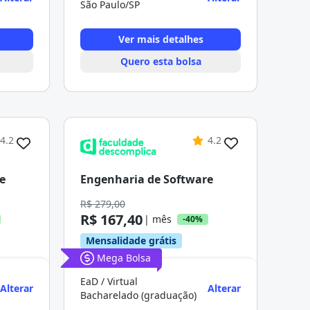
São Paulo/SP
Ver mais detalhes
Quero esta bolsa
4.2
4.2
e
Engenharia de Software
R$ 279,00
R$ 167,40
| mês
-40%
Mensalidade grátis
Mega Bolsa
EaD / Virtual
Alterar
Alterar
Bacharelado (graduação)