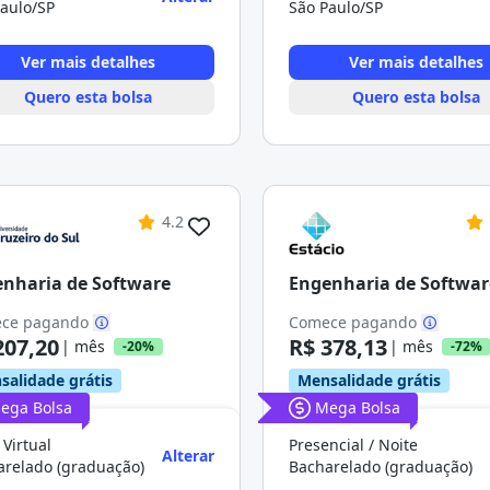
aulo/SP
São Paulo/SP
Ver mais detalhes
Ver mais detalhes
Quero esta bolsa
Quero esta bolsa
4.2
nharia de Software
Engenharia de Softwar
ce pagando
Comece pagando
207,20
R$ 378,13
| mês
| mês
-20%
-72%
salidade grátis
Mensalidade grátis
ega Bolsa
Mega Bolsa
 Virtual
Presencial / Noite
Alterar
arelado (graduação)
Bacharelado (graduação)