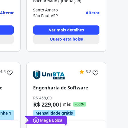
Bacharelado (graduação)
Santo Amaro
Alterar
Alterar
São Paulo/SP
Ver mais detalhes
Quero esta bolsa
4.6
3.8
e
Engenharia de Software
R$ 458,00
R$ 229,00
| mês
-50%
anhe 1
Mensalidade grátis
Mega Bolsa