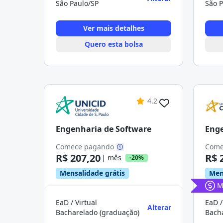
São Paulo/SP
São P
Ver mais detalhes
Quero esta bolsa
4.2
Engenharia de Software
Enge
Comece pagando
Come
R$ 207,20
R$ 
| mês
-20%
Mensalidade grátis
Men
M
EaD / Virtual
EaD /
Alterar
Bacharelado (graduação)
Bach