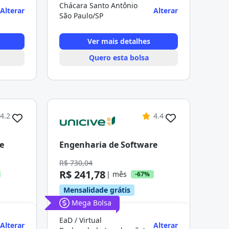
Chácara Santo Antônio
Alterar
Alterar
São Paulo/SP
Ver mais detalhes
Quero esta bolsa
4.2
4.4
e
Engenharia de Software
R$ 730,04
R$ 241,78
| mês
-67%
Mensalidade grátis
Mega Bolsa
EaD / Virtual
Alterar
Alterar