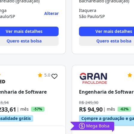
arelado (graduação)
Bacharelado (graduação)
anga
Itaquera
Alterar
aulo/SP
São Paulo/SP
Ver mais detalhes
Ver mais detalhes
Quero esta bolsa
Quero esta bolsa
5.0
nharia de Software
Engenharia de Softwar
43,94
R$ 249,90
233,61
R$ 94,90
| mês
| mês
-57%
-62%
salidade grátis
Compre a graduação e g
pós
Mega Bolsa