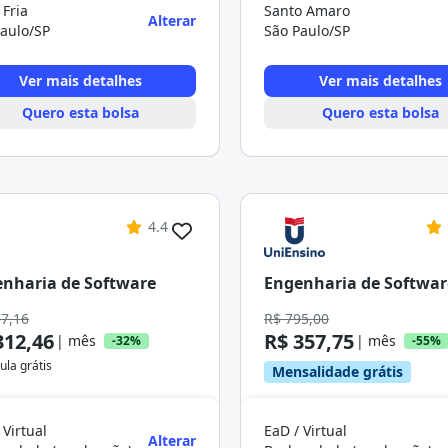
Fria
Santo Amaro
Alterar
aulo/SP
São Paulo/SP
Ver mais detalhes
Ver mais detalhes
Quero esta bolsa
Quero esta bolsa
4.4
nharia de Software
Engenharia de Softwar
57,16
R$ 795,00
312,46
R$ 357,75
| mês
| mês
-32%
-55%
ula grátis
Mensalidade grátis
 Virtual
EaD / Virtual
Alterar