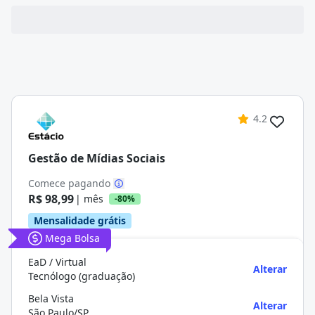
4.2
Gestão de Mídias Sociais
Comece pagando
R$ 98,99
| mês
-80%
Mensalidade grátis
Mega Bolsa
EaD / Virtual
Alterar
Tecnólogo (graduação)
Bela Vista
Alterar
São Paulo/SP