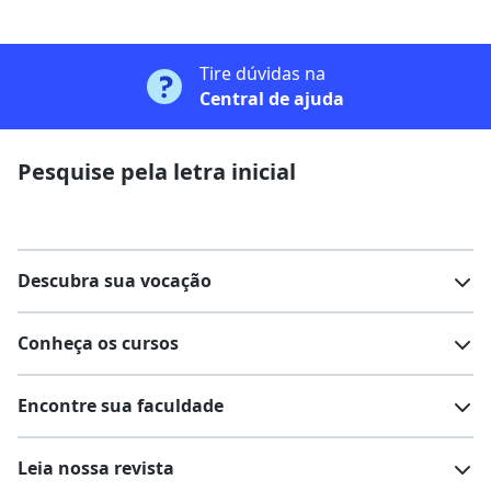
Tire dúvidas na
Central de ajuda
Pesquise pela letra inicial
Descubra sua vocação
Conheça os cursos
Teste vocacional
Lista de profissões
Encontre sua faculdade
Salários na sua região
Lista de cursos
Cursos de graduação
Leia nossa revista
Cursos de pós-graduação
Cursos livres