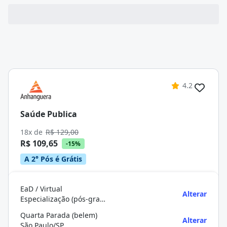
4.2
Saúde Publica
18x de
R$ 129,00
R$ 109,65
-15%
A 2° Pós é Grátis
EaD / Virtual
Alterar
Especialização (pós-graduação)
Quarta Parada (belem)
Alterar
São Paulo/SP