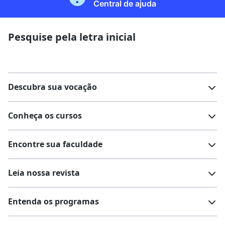
Central de ajuda
Pesquise pela letra inicial
Descubra sua vocação
Conheça os cursos
Teste vocacional
Lista de profissões
Encontre sua faculdade
Salários na sua região
Lista de cursos
Cursos de graduação
Leia nossa revista
Cursos de pós-graduação
Cursos livres
Lista de faculdades
Faculdades na sua cidade
Entenda os programas
Cursos técnicos
Cursos a distância (EaD)
Comunidade Quero
Vestibular e Enem
Dicas e curiosidades