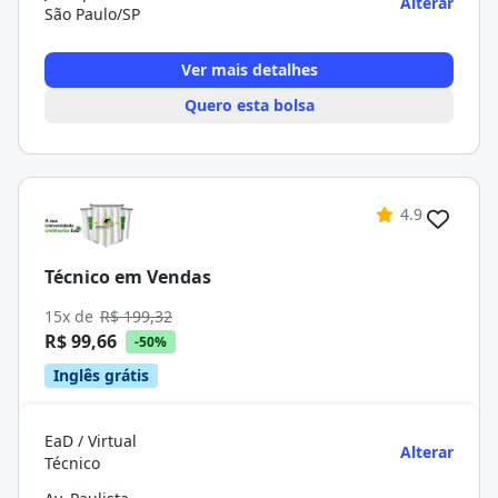
Alterar
São Paulo/SP
Ver mais detalhes
Quero esta bolsa
4.9
Técnico em Vendas
15x de
R$ 199,32
R$ 99,66
-50%
Inglês grátis
EaD / Virtual
Alterar
Técnico