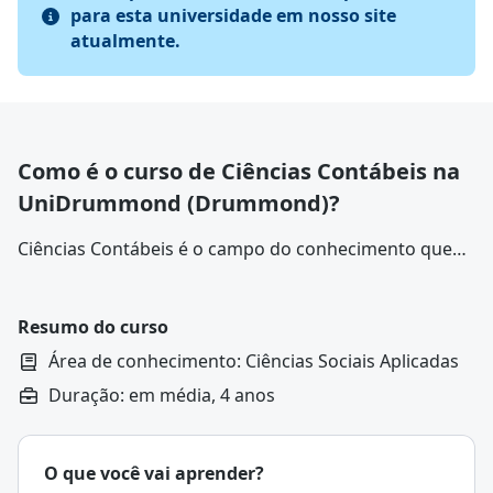
para esta universidade em nosso site
atualmente.
Como é o curso de Ciências Contábeis na
UniDrummond (Drummond)?
Ciências Contábeis é o campo do conhecimento que
estuda, registra, analisa e interpreta os fenômenos
relacionados ao patrimônio e às finanças de
empresas, organizações e pessoas. Seu principal
Resumo do curso
objetivo é fornecer informações úteis para a tomada
Área de conhecimento: Ciências Sociais Aplicadas
de decisões gerenciais, fiscais e financeiras.
Duração: em média, 4 anos
O que você vai aprender?