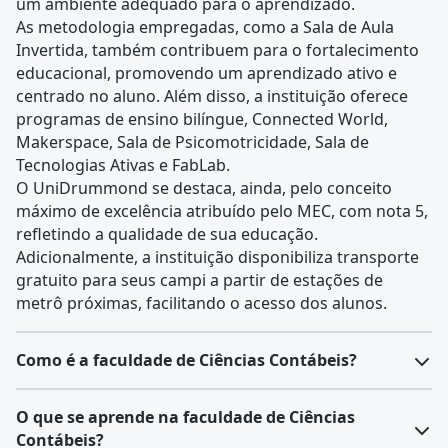
um ambiente adequado para o aprendizado.
As metodologia empregadas, como a Sala de Aula
Invertida, também contribuem para o fortalecimento
educacional, promovendo um aprendizado ativo e
centrado no aluno. Além disso, a instituição oferece
programas de ensino bilíngue, Connected World,
Makerspace, Sala de Psicomotricidade, Sala de
Tecnologias Ativas e FabLab.
O UniDrummond se destaca, ainda, pelo conceito
máximo de excelência atribuído pelo MEC, com nota 5,
refletindo a qualidade de sua educação.
Adicionalmente, a instituição disponibiliza transporte
gratuito para seus campi a partir de estações de
metrô próximas, facilitando o acesso dos alunos.
Como é a faculdade de Ciências Contábeis?
O
curso de Ciências Contábeis
forma profissionais
O que se aprende na faculdade de Ciências
capacitados para lidar com finanças, patrimônio e
Contábeis?