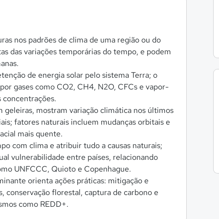
uras nos padrões de clima de uma região ou do
ntas das variações temporárias do tempo, e podem
manas.
etenção de energia solar pelo sistema Terra; o
ha por gases como CO2, CH4, N2O, CFCs e vapor-
s concentrações.
m geleiras, mostram variação climática nos últimos
iais; fatores naturais incluem mudanças orbitais e
lacial mais quente.
 com clima e atribuir tudo a causas naturais;
ual vulnerabilidade entre países, relacionando
s como UNFCCC, Quioto e Copenhague.
nante orienta ações práticas: mitigação e
 conservação florestal, captura de carbono e
nismos como REDD+.