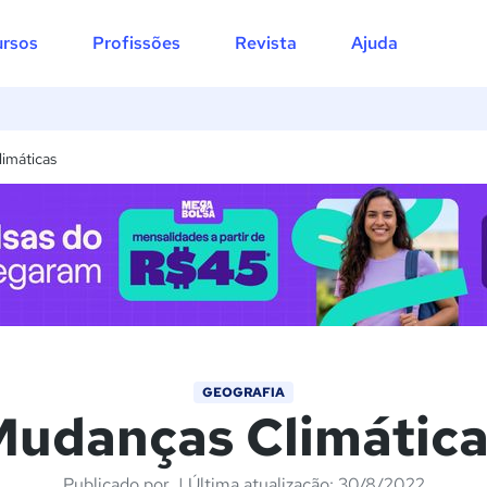
1) Introdução
rsos
Profissões
Revista
Ajuda
2) Causas Naturais
3) Causas Antropogênicas
4) Tratados e Acordo Internacionais
5) Exercícios
imáticas
GEOGRAFIA
udanças Climátic
Publicado por
| Última atualização: 30/8/2022