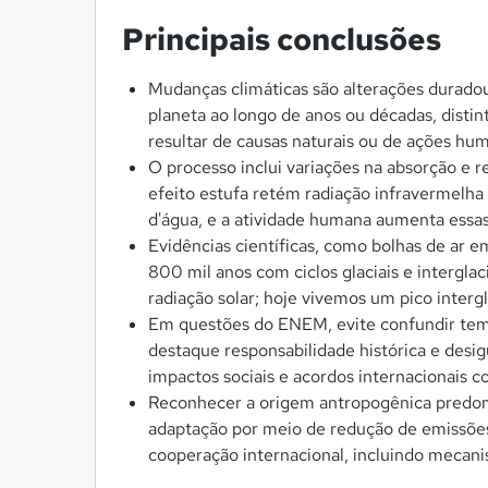
Principais conclusões
Mudanças climáticas são alterações durado
planeta ao longo de anos ou décadas, disti
resultar de causas naturais ou de ações hu
O processo inclui variações na absorção e r
efeito estufa retém radiação infravermel
d'água, e a atividade humana aumenta essa
Evidências científicas, como bolhas de ar e
800 mil anos com ciclos glaciais e interglac
radiação solar; hoje vivemos um pico interg
Em questões do ENEM, evite confundir tempo
destaque responsabilidade histórica e desig
impactos sociais e acordos internacionai
Reconhecer a origem antropogênica predomi
adaptação por meio de redução de emissões,
cooperação internacional, incluindo meca