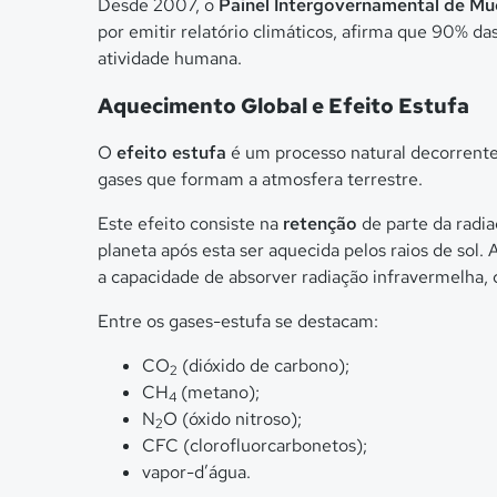
Desde 2007, o
Painel Intergovernamental de M
por emitir relatório climáticos, afirma que 90% d
atividade humana.
Aquecimento Global e Efeito Estufa
O
efeito estufa
é um processo natural decorrente d
gases que formam a atmosfera terrestre.
Este efeito consiste na
retenção
de parte da radi
planeta após esta ser aquecida pelos raios de sol.
a capacidade de absorver radiação infravermelha,
Entre os gases-estufa se destacam:
CO
(dióxido de carbono);
2
CH
(metano);
4
N
O (óxido nitroso);
2
CFC (clorofluorcarbonetos);
vapor-d’água.