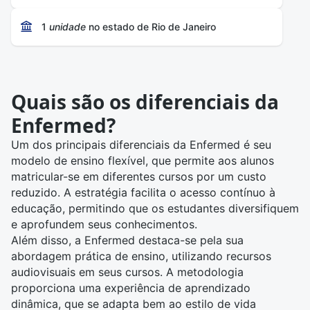
ensino. Os cursos são ministrados com o auxílio de
recursos audiovisuais, permitindo uma experiência de
1
unidade
no estado de Rio de Janeiro
aprendizado dinâmica e interativa. Os diplomas
fornecidos são válidos em todo o território brasileiro,
comprovando as competências adquiridas.
Além de seu rol de cursos, a Enfermed se distingue
Quais são os diferenciais da
por proporcionar um modelo de pagamento acessível,
no qual os alunos podem se matricular e arcar com
Enfermed?
custos diminutos, incentivando a educação contínua.
Um dos principais diferenciais da Enfermed é seu
modelo de ensino flexível, que permite aos alunos
matricular-se em diferentes cursos por um custo
reduzido. A estratégia facilita o acesso contínuo à
educação, permitindo que os estudantes diversifiquem
e aprofundem seus conhecimentos.
Além disso, a Enfermed destaca-se pela sua
abordagem prática de ensino, utilizando recursos
audiovisuais em seus cursos. A metodologia
proporciona uma experiência de aprendizado
dinâmica, que se adapta bem ao estilo de vida