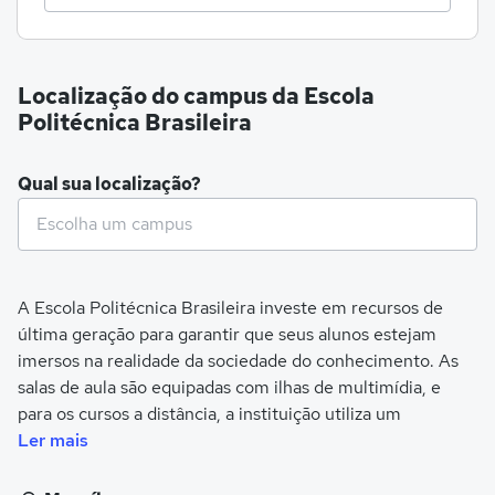
Localização do campus da Escola
Politécnica Brasileira
Qual sua localização?
A Escola Politécnica Brasileira investe em recursos de
última geração para garantir que seus alunos estejam
imersos na realidade da sociedade do conhecimento. As
salas de aula são equipadas com ilhas de multimídia, e
para os cursos a distância, a instituição utiliza um
ambiente virtual de aprendizagem (AVA POLITECNICA),
Ler mais
modelado especificamente para seu projeto educacional.
Nesse ambiente, todas as aulas e atividades são realizadas