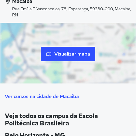
Macaíba
online, com suporte de tutores, e os alunos comparecem
Rua Emília F. Vasconcelos, 78, Esperança, 59280-000, Macaiba,
ao polo escolhido apenas para realizar as provas.
RN
De acordo com o portal da instituição, a Escola Politécnica
Brasileira tem mais 300 polos pelo país. A instituição de
ensino está localizada na Avenida Nascimento de Castro,
1913, Lagoa Nova, Natal-RN.
Visualizar mapa
Ver cursos na cidade de Macaiba
Veja todos os campus da Escola
Politécnica Brasileira
Belo Horizonte - MG