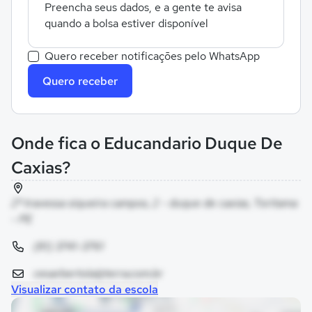
Preencha seus dados, e a gente te avisa
quando a bolsa estiver disponível
Quero receber notificações pelo WhatsApp
Quero receber
Onde fica o Educandario Duque De
Caxias?
2ª travessa siqueira campos, 2 - duque de caxias, Toritama
- PE
(81) 3741-3761
cesarbertola@terra.com.br
Visualizar contato da escola