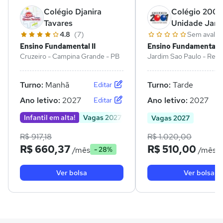
Colégio Djanira
Colégio 2001 
Tavares
Unidade Jard
Paulo
4.8
(7)
Sem avalia
Ensino Fundamental II
Ensino Fundamental II
Cruzeiro - Campina Grande - PB
Jardim Sao Paulo - Recif
Turno:
Manhã
Turno:
Tarde
Editar
Ano letivo:
2027
Ano letivo:
2027
Editar
Infantil em alta!
Vagas 2027
Vagas 2027
R$ 917,18
R$ 1.020,00
R$ 660,37
R$ 510,00
/mês
/mês
- 28%
Ver bolsa
Ver bolsa