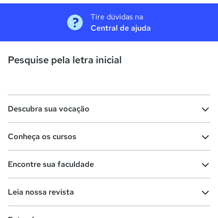
Tire dúvidas na
Central de ajuda
Pesquise pela letra inicial
Descubra sua vocação
Conheça os cursos
Teste vocacional
Lista de profissões
Encontre sua faculdade
Salários na sua região
Lista de cursos
Cursos de graduação
Leia nossa revista
Cursos de pós-graduação
Cursos livres
Lista de faculdades
Faculdades na sua cidade