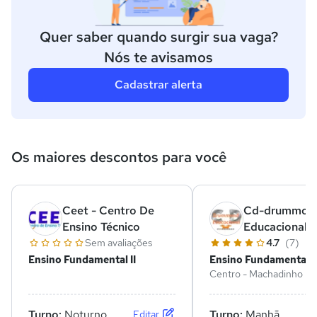
Quer saber quando surgir sua vaga?
Nós te avisamos
Cadastrar alerta
Os maiores descontos para você
Ceet - Centro De
Cd-drummon
Ensino Técnico
Educacional
Sem avaliações
4.7
(7)
Ensino Fundamental II
Ensino Fundamental II
Centro - Machadinho D'
RO
Turno:
Noturno
Turno:
Manhã
Editar