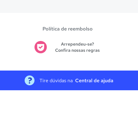
 vagas com até 80% de desconto nas mensalidades. Para garanti
ite.
Política de reembolso
Arrependeu-se?
Confira nossas regras
Tire dúvidas na
Central de ajuda