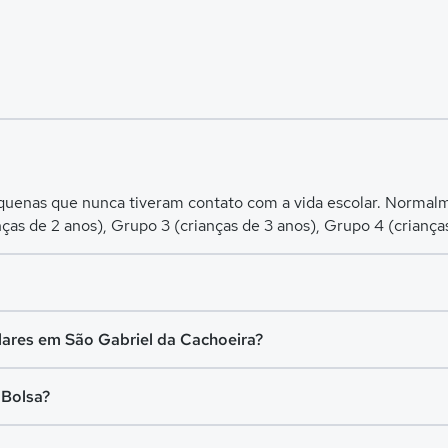
equenas que nunca tiveram contato com a vida escolar. Normalme
nças de 2 anos), Grupo 3 (crianças de 3 anos), Grupo 4 (criança
ental I (turmas do 1º ao 5º ano) e Ensino Fundamental II (tu
lares em São Gabriel da Cachoeira?
para crianças de 11 a 14 anos.
hoeira é de R$ 199,00 e a mensalidade mais cara pode chegar 
 Bolsa?