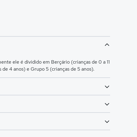
nte ele é dividido em Berçário (crianças de 0 a 11
s de 4 anos) e Grupo 5 (crianças de 5 anos).
rmas do 6º ao 9º ano). O Fundamental I é voltado
a R$ 2.999,00.