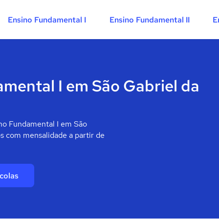
Ensino Fundamental I
Ensino Fundamental II
E
amental I em São Gabriel da
ino Fundamental I em São
os com mensalidade a partir de
colas