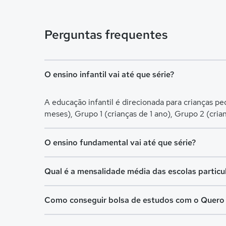
Perguntas frequentes
O ensino infantil vai até que série?
A educação infantil é direcionada para crianças p
meses), Grupo 1 (crianças de 1 ano), Grupo 2 (cria
O ensino fundamental vai até que série?
O Ensino Fundamental é separado em Ensino Fundam
Qual é a mensalidade média das escolas particu
para crianças de 6 a 10 anos, já o Fundamental II é 
A mensalidade mais barata em São Gabriel da Cac
Como conseguir bolsa de estudos com o Quero