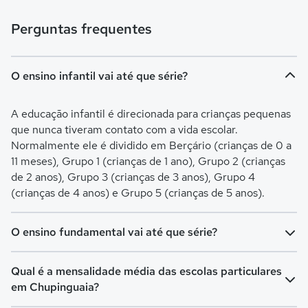
Perguntas frequentes
O ensino infantil vai até que série?
A educação infantil é direcionada para crianças pequenas
que nunca tiveram contato com a vida escolar.
Normalmente ele é dividido em Berçário (crianças de 0 a
11 meses), Grupo 1 (crianças de 1 ano), Grupo 2 (crianças
de 2 anos), Grupo 3 (crianças de 3 anos), Grupo 4
(crianças de 4 anos) e Grupo 5 (crianças de 5 anos).
O ensino fundamental vai até que série?
O Ensino Fundamental é separado em Ensino
Qual é a mensalidade média das escolas particulares
Fundamental I (turmas do 1º ao 5º ano) e Ensino
em Chupinguaia?
Fundamental II (turmas do 6º ao 9º ano). O Fundamental I