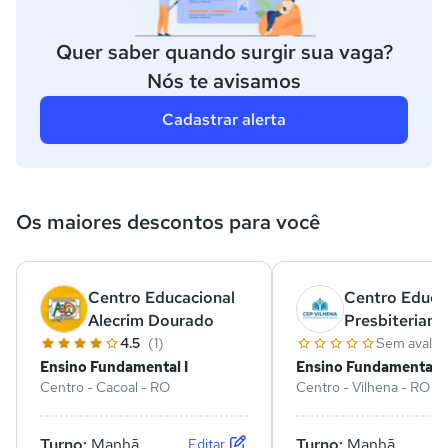
Quer saber quando surgir sua vaga?
Nós te avisamos
Cadastrar alerta
Os maiores descontos para você
Centro Educacional
Centro Educa
Alecrim Dourado
Presbiteriano
Vilhena
4.5
(1)
Sem avalia
Ensino Fundamental I
Ensino Fundamental I
Centro - Cacoal - RO
Centro - Vilhena - RO
Turno:
Manhã
Turno:
Manhã
Editar