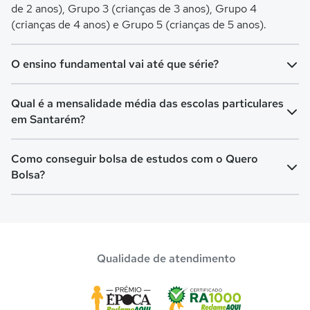
de 2 anos), Grupo 3 (crianças de 3 anos), Grupo 4
(crianças de 4 anos) e Grupo 5 (crianças de 5 anos).
O ensino fundamental vai até que série?
O Ensino Fundamental é separado em Ensino
Qual é a mensalidade média das escolas particulares
Fundamental I (turmas do 1º ao 5º ano) e Ensino
em Santarém?
Fundamental II (turmas do 6º ao 9º ano). O Fundamental I
é voltado para crianças de 6 a 10 anos, já o Fundamental II
A mensalidade mais barata em Santarém é de R$ 301,13 e
Como conseguir bolsa de estudos com o Quero
é para crianças de 11 a 14 anos.
a mensalidade mais cara pode chegar a R$ 422,40.
Bolsa?
O programa de bolsa do Quero Bolsa disponibiliza vagas
com até 80% de desconto nas mensalidades. Para garantir
a bolsa de estudo, os pais devem escolher a escola mais
Qualidade de atendimento
adequada e pagar a pré-matrícula no site.