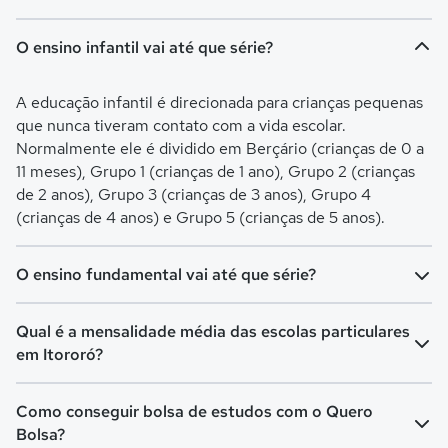
O ensino infantil vai até que série?
A educação infantil é direcionada para crianças pequenas
que nunca tiveram contato com a vida escolar.
Normalmente ele é dividido em Berçário (crianças de 0 a
11 meses), Grupo 1 (crianças de 1 ano), Grupo 2 (crianças
de 2 anos), Grupo 3 (crianças de 3 anos), Grupo 4
(crianças de 4 anos) e Grupo 5 (crianças de 5 anos).
O ensino fundamental vai até que série?
O Ensino Fundamental é separado em Ensino
Qual é a mensalidade média das escolas particulares
Fundamental I (turmas do 1º ao 5º ano) e Ensino
em Itororó?
Fundamental II (turmas do 6º ao 9º ano). O Fundamental I
é voltado para crianças de 6 a 10 anos, já o Fundamental II
A mensalidade mais barata em Itororó é de R$ 392,00 e a
Como conseguir bolsa de estudos com o Quero
é para crianças de 11 a 14 anos.
mensalidade mais cara pode chegar a R$ 525,00.
Bolsa?