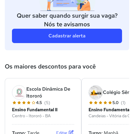
Quer saber quando surgir sua vaga?
Nós te avisamos
Cadastrar alerta
Os maiores descontos para você
Escola Dinâmica De
Colégio Sêne
Itororó
4.5
(5)
5.0
(1)
Ensino Fundamental II
Ensino Fundamental II
Centro - Itororó - BA
Candeias - Vitória da Co
BA
Turno:
Tarde
Turno:
Manhã
Editar