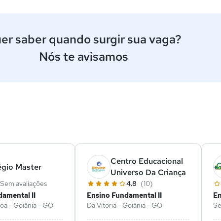
er saber quando surgir sua vaga?
Nós te avisamos
ê
Centro Educacional
égio Master
Universo Da Criança
Sem avaliações
4.8
(10)
amental II
Ensino Fundamental II
En
Boa - Goiânia - GO
Da Vitoria - Goiânia - GO
Se
G