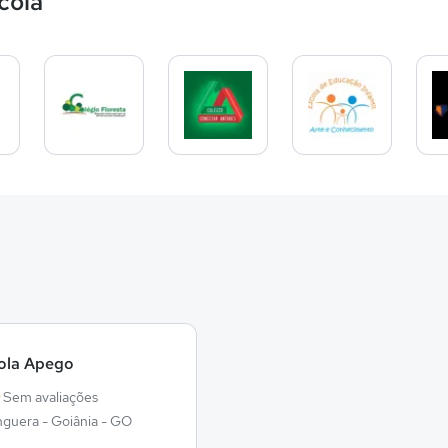
cola
ola Apego
Sem avaliações
nguera - Goiânia - GO