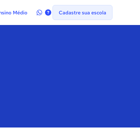
Contate-
nsino Médio
Cadastre sua escola
nos
no
WhatsApp