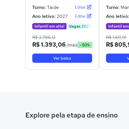
Turno:
Tarde
Turno:
Man
Editar
Ano letivo:
2027
Ano letivo
Editar
Infantil em alta!
Vagas 2027
Infantil em
R$ 2.786,12
R$ 1.611,91
R$ 1.393,06
R$ 805,
/mês
- 50%
Ver bolsa
V
Explore pela etapa de ensino