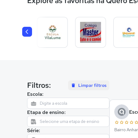
Explore as favoritas na Quero Es
Filtros:
Limpar filtros
Escola:
Esc
Etapa de ensino:
Bairro Anha
Série: