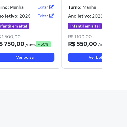
urno:
Manhã
Turno:
Manhã
Editar
Editar
o letivo:
2026
Ano letivo:
2026
Editar
Editar
nfantil em alta!
Infantil em alta!
$ 1.500,00
R$ 1.100,00
$ 750,00
R$ 550,00
/mês
/mês
- 50%
- 50%
Ver bolsa
Ver bolsa