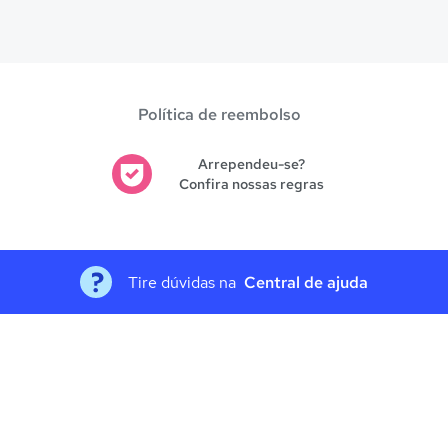
es avaliadas em
Goiânia
.
Política de reembolso
Arrependeu-se?
Confira nossas regras
Tire dúvidas na
Central de ajuda