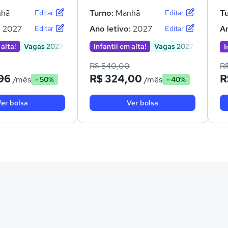
hã
Turno:
Manhã
T
Editar
Editar
:
2027
Ano letivo:
2027
An
Editar
Editar
 alta!
Vagas 2027
Infantil em alta!
Vagas 2027
I
R$ 540,00
R
96
R$ 324,00
R
/mês
/mês
- 50%
- 40%
er bolsa
Ver bolsa