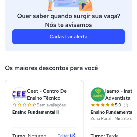
Quer saber quando surgir sua vaga?
Nós te avisamos
Cadastrar alerta
Os maiores descontos para você
Ceet - Centro De
Iaamo - Instit
Ensino Técnico
Adventista D
Amazonia Oci
Sem avaliações
5.0
(1)
Ensino Fundamental II
Ensino Fundamental I
Zona Rural - Mirante da 
RO
Turno:
Noturno
Turno:
Tarde
Editar