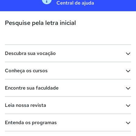
Central de ajuda
Pesquise pela letra inicial
Descubra sua vocação
Conheça os cursos
Teste vocacional
Lista de profissões
Encontre sua faculdade
Salários na sua região
Lista de cursos
Cursos de graduação
Leia nossa revista
Cursos de pós-graduação
Cursos livres
Lista de faculdades
Faculdades na sua cidade
Entenda os programas
Cursos técnicos
Cursos a distância (EaD)
Comunidade Quero
Vestibular e Enem
Dicas e curiosidades