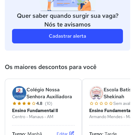
Quer saber quando surgir sua vaga?
Nós te avisamos
Cadastrar alerta
Os maiores descontos para você
Colégio Nossa
Escola Batist
Senhora Auxiliadora
Shekinah
4.8
(10)
Sem avalia
Ensino Fundamental II
Ensino Fundamental II
Centro - Manaus - AM
Armando Mendes - Man
Turno:
Manhã
Turno:
Tarde
Editar