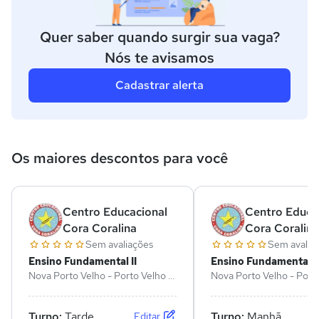
Quer saber quando surgir sua vaga?
Nós te avisamos
Cadastrar alerta
Os maiores descontos para você
Centro Educacional
Centro Educa
Cora Coralina
Cora Coralina
Sem avaliações
Sem avalia
Ensino Fundamental II
Ensino Fundamental II
Nova Porto Velho - Porto Velho -
Nova Porto Velho - Porto
RO
RO
Turno:
Tarde
Turno:
Manhã
Editar