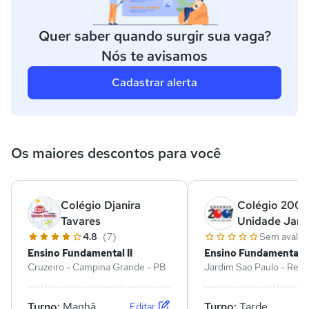
Quer saber quando surgir sua vaga?
Nós te avisamos
Cadastrar alerta
Os maiores descontos para você
Colégio Djanira
Colégio 2001 
Tavares
Unidade Jard
Paulo
4.8
(7)
Sem avalia
Ensino Fundamental II
Ensino Fundamental II
Cruzeiro - Campina Grande - PB
Jardim Sao Paulo - Recif
Turno:
Manhã
Turno:
Tarde
Editar