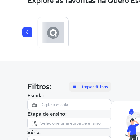
Explore as favoritas na Quero Es
Filtros:
Limpar filtros
Escola:
Etapa de ensino:
Série: