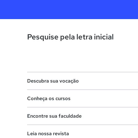
Pesquise pela letra inicial
Descubra sua vocação
Conheça os cursos
Teste vocacional
Encontre sua faculdade
Lista de profissões
Lista de cursos
Salários na sua região
Leia nossa revista
Cursos de graduação