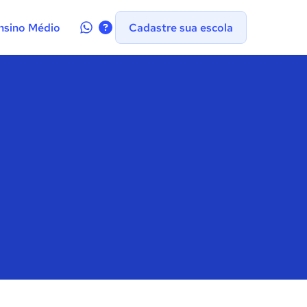
Contate-
nsino Médio
Cadastre sua escola
nos
no
WhatsApp