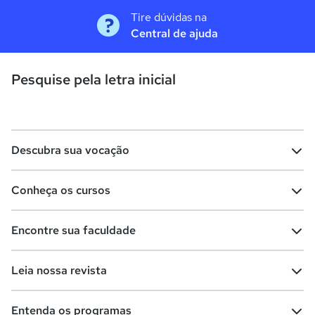
Tire dúvidas na
Central de ajuda
Pesquise pela letra inicial
Descubra sua vocação
Conheça os cursos
Teste vocacional
Lista de profissões
Encontre sua faculdade
Salários na sua região
Lista de cursos
Cursos de graduação
Leia nossa revista
Cursos de pós-graduação
Cursos livres
Lista de faculdades
Faculdades na sua cidade
Entenda os programas
Cursos técnicos
Cursos a distância (EaD)