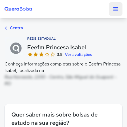
Quero Bolsa
Centro
REDE ESTADUAL
Eeefm Princesa Isabel
3.8
Ver avaliações
Conheça informações completas sobre o Eeefm Princesa
Isabel, localizada na
Rua Noroeste, 2200 - Centro, São Miguel do Guaporé -
RO
Quer saber mais sobre bolsas de
estudo na sua região?