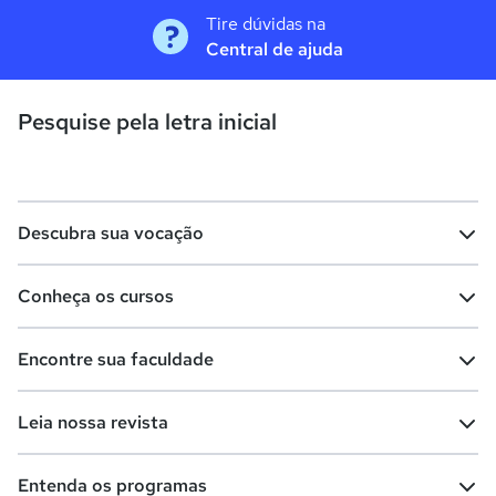
Tire dúvidas na
Central de ajuda
Pesquise pela letra inicial
Descubra sua vocação
Conheça os cursos
Teste vocacional
Lista de profissões
Encontre sua faculdade
Salários na sua região
Lista de cursos
Cursos de graduação
Leia nossa revista
Cursos de pós-graduação
Cursos livres
Lista de faculdades
Faculdades na sua cidade
Entenda os programas
Cursos técnicos
Cursos a distância (EaD)