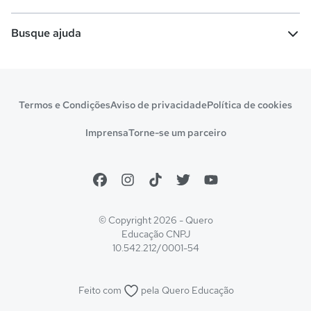
Comunidade Quero
Vestibular e Enem
Dicas e curiosidades
Escolas
Cursos gratuitos
Busque ajuda
Profissões
Pós-graduação
Notas de corte
Enem
Idiomas
Cursos técnicos
Manual do Enem
Sisu
Sobre o Quero Bolsa
Primeiros passos
Termos e Condições
Aviso de privacidade
Política de cookies
Escolas
Prouni
Fies
Reembolso e cancelamento
Financeiro e regras
Imprensa
Torne-se um parceiro
Pronatec
Sisutec
Atendimento e suporte
Matrícula e validação
Encceja
Vs Mais Estudo/Neora
Educa Brasil
© Copyright 2026 - Quero
Educação
CNPJ
10.542.212/0001-54
Feito com
pela
Quero Educação