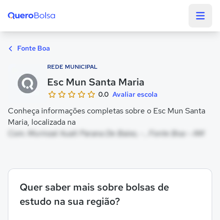
Quero Bolsa
Fonte Boa
REDE MUNICIPAL
Esc Mun Santa Maria
0.0
Avaliar escola
Conheça informações completas sobre o Esc Mun Santa
Maria, localizada na
Com. Murinzal Auati Parana De Baixo, - , Fonte Boa - AM
Quer saber mais sobre bolsas de
estudo na sua região?