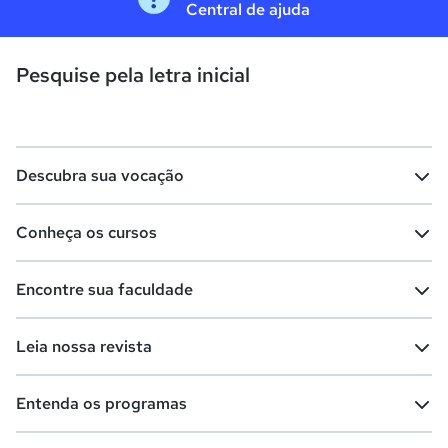
Central de ajuda
Pesquise pela letra inicial
Descubra sua vocação
Conheça os cursos
Teste vocacional
Lista de profissões
Encontre sua faculdade
Salários na sua região
Lista de cursos
Cursos de graduação
Leia nossa revista
Cursos de pós-graduação
Cursos livres
Lista de faculdades
Faculdades na sua cidade
Entenda os programas
Cursos técnicos
Cursos a distância (EaD)
Comunidade Quero
Vestibular e Enem
Dicas e curiosidades