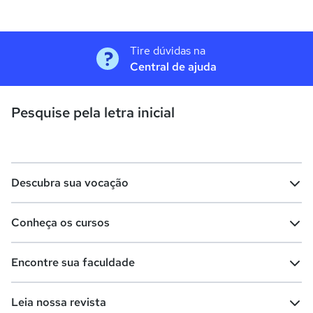
Tire dúvidas na
Central de ajuda
Pesquise pela letra inicial
Descubra sua vocação
Conheça os cursos
Teste vocacional
Lista de profissões
Encontre sua faculdade
Salários na sua região
Lista de cursos
Cursos de graduação
Leia nossa revista
Cursos de pós-graduação
Cursos livres