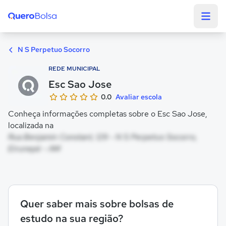
Quero Bolsa
N S Perpetuo Socorro
REDE MUNICIPAL
Esc Sao Jose
0.0
Avaliar escola
Conheça informações completas sobre o Esc Sao Jose,
localizada na
Rua Benjamin Constant, 129 - N S Perpetuo Socorro,
Eirunepé - AM
Quer saber mais sobre bolsas de
estudo na sua região?