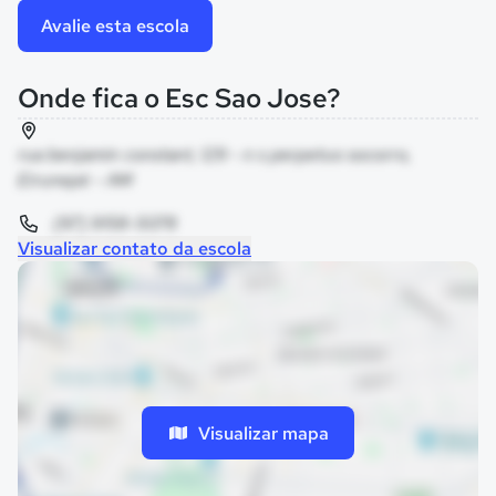
Avalie esta escola
Onde fica o Esc Sao Jose?
rua benjamin constant, 129 - n s perpetuo socorro,
Eirunepé - AM
(97) 9158-5078
Visualizar contato da escola
Visualizar mapa