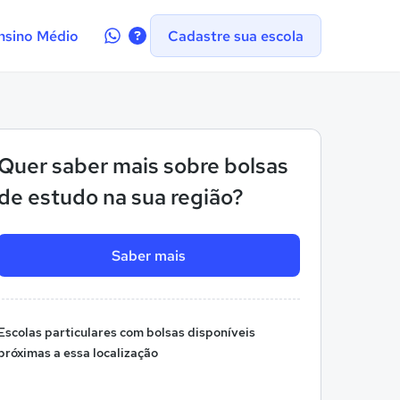
Contate-
nsino Médio
Cadastre sua escola
nos
no
WhatsApp
Quer saber mais sobre bolsas
de estudo na sua região?
Saber mais
Escolas particulares com bolsas disponíveis
próximas a essa localização