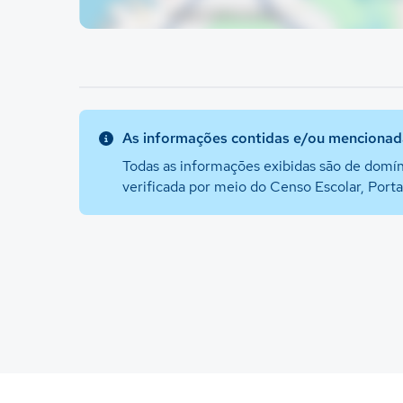
As informações contidas e/ou mencionada
Todas as informações exibidas são de domín
verificada por meio do Censo Escolar, Port