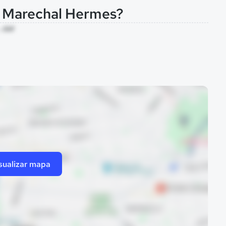
l Marechal Hermes?
- AM
sualizar mapa