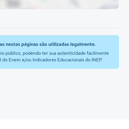
s nestas páginas são utilizadas legalmente.
io público, podendo ter sua autenticidade facilmente
al do Enem e/ou Indicadores Educacionais do INEP.