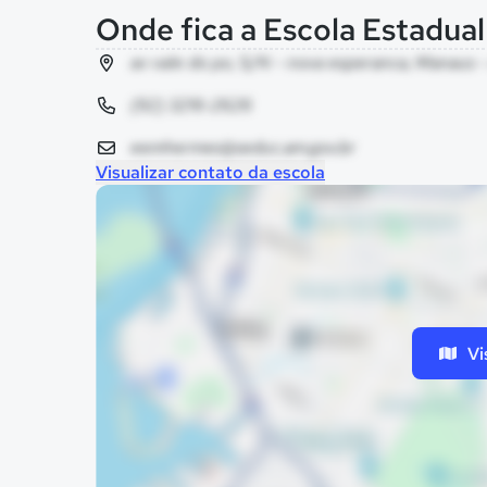
Onde fica a Escola Estadua
av vale do po, S/N - nova esperanca, Manaus 
(92) 3216-2626
eemhermes@seduc.am.gov.br
Visualizar contato da escola
Vi