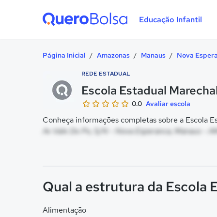
Educação Infantil
Quero Bolsa
Página Inicial
/
Amazonas
/
Manaus
/
Nova Esper
REDE ESTADUAL
Escola Estadual Marecha
0.0
Avaliar escola
Conheça informações completas sobre a Escola Es
Av Vale Do Po, S/N - Nova Esperanca, Manaus - A
Qual a estrutura da Escola
Alimentação