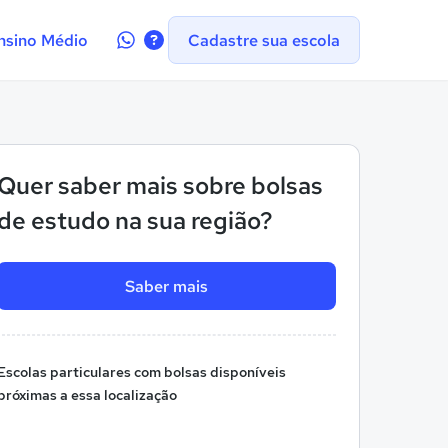
Contate-
nsino Médio
Cadastre sua escola
nos
no
WhatsApp
Quer saber mais sobre bolsas
de estudo na sua região?
Saber mais
Escolas particulares com bolsas disponíveis
próximas a essa localização