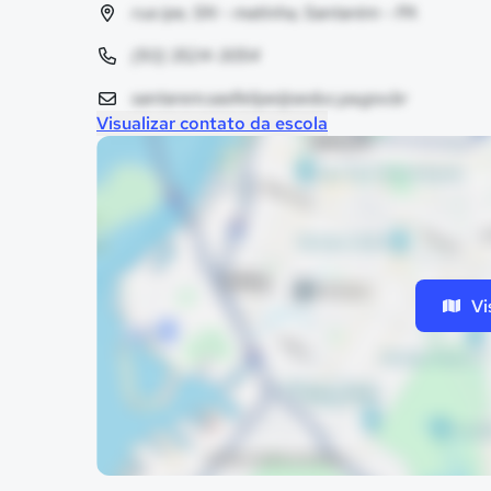
rua ipe, SN - matinha, Santarém - PA
(93) 3524-3054
santarem.saofelipe@seduc.pa.gov.br
Visualizar contato da escola
Vi