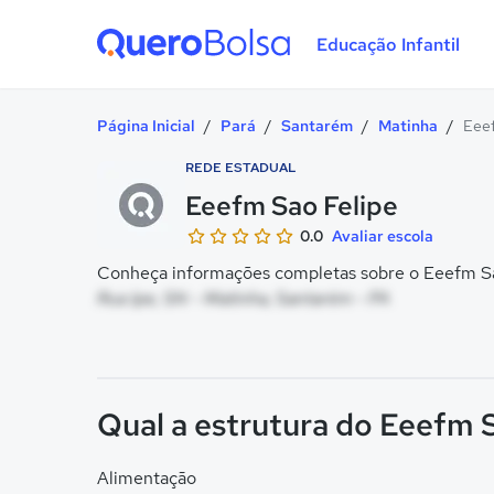
Educação Infantil
Quero Bolsa
Página Inicial
/
Pará
/
Santarém
/
Matinha
/
Eeef
REDE ESTADUAL
Eeefm Sao Felipe
0.0
Avaliar escola
Conheça informações completas sobre o Eeefm Sao
Rua Ipe, SN - Matinha, Santarém - PA
Qual a estrutura do Eeefm 
Alimentação