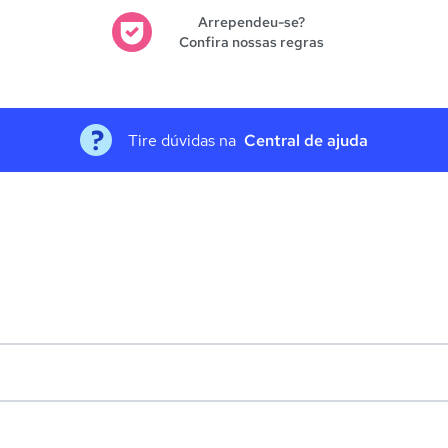
Arrependeu-se?
Confira nossas regras
Tire dúvidas na
Central de ajuda