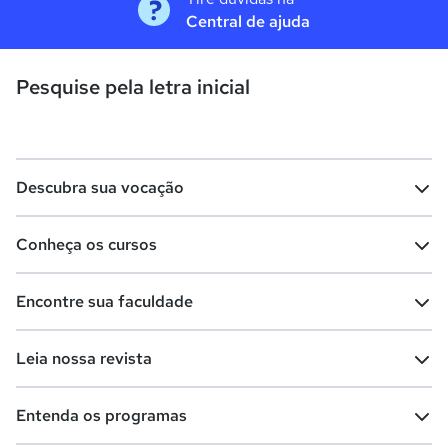
Central de ajuda
Pesquise pela letra inicial
Descubra sua vocação
Conheça os cursos
Teste vocacional
Lista de profissões
Encontre sua faculdade
Salários na sua região
Lista de cursos
Cursos de graduação
Leia nossa revista
Cursos de pós-graduação
Cursos livres
Lista de faculdades
Faculdades na sua cidade
Entenda os programas
Cursos técnicos
Cursos a distância (EaD)
Comunidade Quero
Vestibular e Enem
Dicas e curiosidades