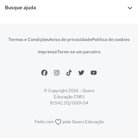
Escolas
Cursos gratuitos
Busque ajuda
Profissões
Pós-graduação
Notas de corte
Enem
Idiomas
Cursos técnicos
Manual do Enem
Sisu
Sobre o Quero Bolsa
Primeiros passos
Termos e Condições
Aviso de privacidade
Política de cookies
Escolas
Prouni
Fies
Reembolso e cancelamento
Financeiro e regras
Imprensa
Torne-se um parceiro
Pronatec
Sisutec
Atendimento e suporte
Matrícula e validação
Encceja
Vs Mais Estudo/Neora
Educa Brasil
© Copyright 2026 - Quero
Educação
CNPJ
10.542.212/0001-54
Feito com
pela
Quero Educação