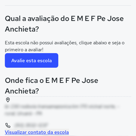
Qual a avaliação do E M E F Pe Jose
Anchieta?
Esta escola não possui avaliações, clique abaixo e seja o
primeiro a avaliar!
Avalie esta escola
Onde fica o E M E F Pe Jose
Anchieta?
br 230 rodovia transamazonica km 170 vicinal norte, -
rural, Uruará - PA
(93) 3532-1237
Visualizar contato da escola