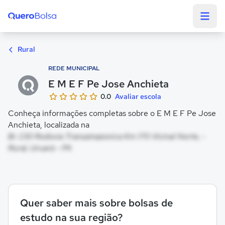
Quero Bolsa
Rural
REDE MUNICIPAL
E M E F Pe Jose Anchieta
0.0
Avaliar escola
Conheça informações completas sobre o E M E F Pe Jose
Anchieta, localizada na
Br 230 Rodovia Transamazonica Km 170 Vicinal Norte, -
Rural, Uruará - PA
Quer saber mais sobre bolsas de
estudo na sua região?