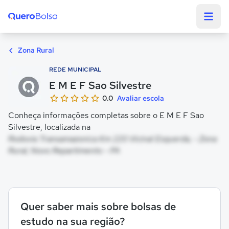
Quero Bolsa
Zona Rural
REDE MUNICIPAL
E M E F Sao Silvestre
0.0
Avaliar escola
Conheça informações completas sobre o E M E F Sao
Silvestre, localizada na
Rodovia Transamazonica Km 220 Vicinal Esquerda, - Zona
Rural, Novo Repartimento - PA
Quer saber mais sobre bolsas de
estudo na sua região?