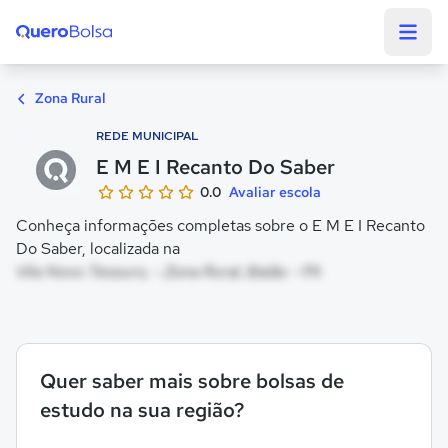
Quero Bolsa
Zona Rural
REDE MUNICIPAL
E M E I Recanto Do Saber
0.0
Avaliar escola
Conheça informações completas sobre o E M E I Recanto
Do Saber, localizada na
Vila Novo Tesouro, - Zona Rural, Baião - PA
Quer saber mais sobre bolsas de
estudo na sua região?