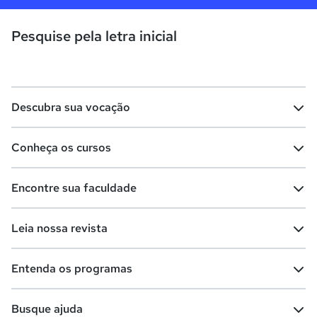
Pesquise pela letra inicial
Descubra sua vocação
Conheça os cursos
Teste vocacional
Lista de profissões
Encontre sua faculdade
Salários na sua região
Lista de cursos
Cursos de graduação
Leia nossa revista
Cursos de pós-graduação
Cursos livres
Lista de faculdades
Faculdades na sua cidade
Entenda os programas
Cursos técnicos
Cursos a distância (EaD)
Comunidade Quero
Vestibular e Enem
Dicas e curiosidades
Escolas
Cursos gratuitos
Busque ajuda