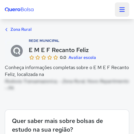
Quero Bolsa
Zona Rural
REDE MUNICIPAL
E M E F Recanto Feliz
0.0
Avaliar escola
Conheça informações completas sobre o E M E F Recanto
Feliz, localizada na
Rodovia Transamazonica, - Zona Rural, Novo Repartimento
- PA
Quer saber mais sobre bolsas de
estudo na sua região?