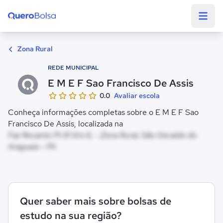
Quero Bolsa
Zona Rural
REDE MUNICIPAL
E M E F Sao Francisco De Assis
0.0
Avaliar escola
Conheça informações completas sobre o E M E F Sao
Francisco De Assis, localizada na
Faz Recanto Pt 81 Km 6, - Zona Rural, São Geraldo do
Araguaia - PA
Quer saber mais sobre bolsas de
estudo na sua região?