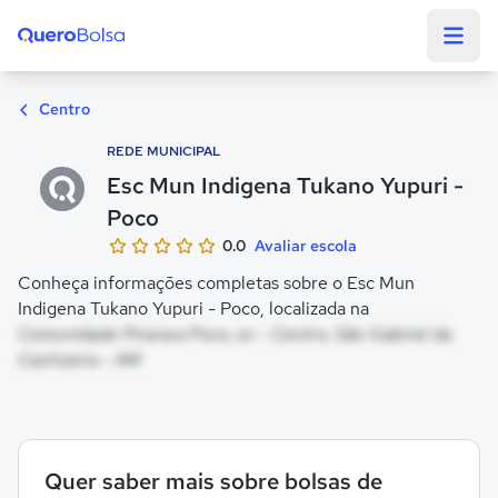
Quero Bolsa
Centro
REDE MUNICIPAL
Esc Mun Indigena Tukano Yupuri -
Poco
0.0
Avaliar escola
Conheça informações completas sobre o Esc Mun
Indigena Tukano Yupuri - Poco, localizada na
Comunidade Pirarara Poco, sn - Centro, São Gabriel da
Cachoeira - AM
Quer saber mais sobre bolsas de