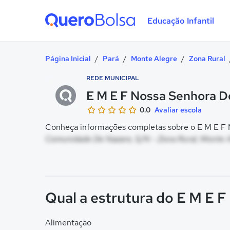
Educação Infantil
Quero Bolsa
Página Inicial
/
Pará
/
Monte Alegre
/
Zona Rural
REDE MUNICIPAL
E M E F Nossa Senhora D
0.0
Avaliar escola
Conheça informações completas sobre o E M E F N
Comunidade De Nazare, S/N - Zona Rural, Monte A
Qual a estrutura do E M E 
Alimentação