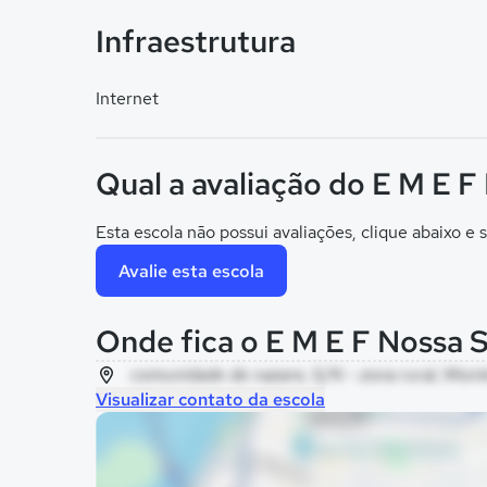
Infraestrutura
Internet
Qual a avaliação do E M E 
Esta escola não possui avaliações, clique abaixo e s
Avalie esta escola
Onde fica o E M E F Nossa 
comunidade de nazare, S/N - zona rural, Mont
Visualizar contato da escola