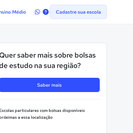
Contate-
nsino Médio
Cadastre sua escola
nos
no
WhatsApp
Quer saber mais sobre bolsas
de estudo na sua região?
Saber mais
Escolas particulares com bolsas disponíveis
próximas a essa localização