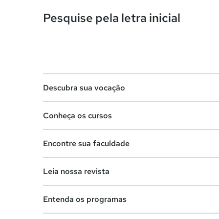
Pesquise pela letra inicial
Descubra sua vocação
Conheça os cursos
Teste vocacional
Encontre sua faculdade
Lista de profissões
Lista de cursos
Salários na sua região
Leia nossa revista
Cursos de graduação
Lista de faculdades
Cursos de pós-graduação
Entenda os programas
Faculdades na sua cidade
Vestibular e Enem
Cursos livres