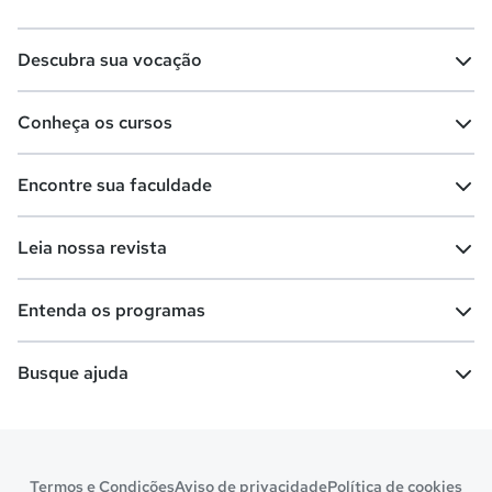
Descubra sua vocação
Conheça os cursos
Teste vocacional
Lista de profissões
Encontre sua faculdade
Salários na sua região
Lista de cursos
Cursos de graduação
Leia nossa revista
Cursos de pós-graduação
Cursos livres
Lista de faculdades
Faculdades na sua cidade
Entenda os programas
Cursos técnicos
Cursos a distância (EaD)
Comunidade Quero
Vestibular e Enem
Dicas e curiosidades
Escolas
Cursos gratuitos
Busque ajuda
Profissões
Pós-graduação
Notas de corte
Enem
Idiomas
Cursos técnicos
Manual do Enem
Sisu
Sobre o Quero Bolsa
Primeiros passos
Termos e Condições
Aviso de privacidade
Política de cookies