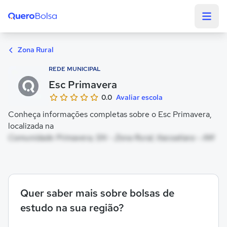
Quero Bolsa
Zona Rural
REDE MUNICIPAL
Esc Primavera
0.0
Avaliar escola
Conheça informações completas sobre o Esc Primavera,
localizada na
Comunidade Primavera, SN - Zona Rural, Itacoatiara - AM
Quer saber mais sobre bolsas de
estudo na sua região?