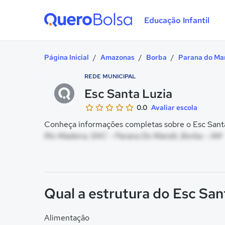
Educação Infantil
Quero Bolsa
Página Inicial
/
Amazonas
/
Borba
/
Parana do Ma
REDE MUNICIPAL
Esc Santa Luzia
0.0
Avaliar escola
Conheça informações completas sobre o Esc Santa 
Rio Madeira, SNC - Parana Do Mandii, Borba - AM
Qual a estrutura do Esc San
Alimentação