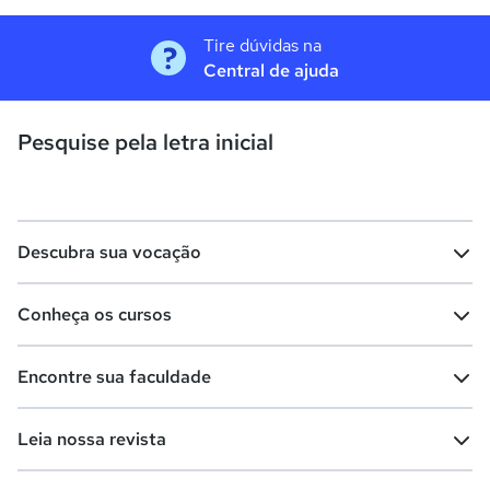
Tire dúvidas na
Central de ajuda
Pesquise pela letra inicial
Descubra sua vocação
Conheça os cursos
Teste vocacional
Lista de profissões
Encontre sua faculdade
Salários na sua região
Lista de cursos
Cursos de graduação
Leia nossa revista
Cursos de pós-graduação
Cursos livres
Lista de faculdades
Faculdades na sua cidade