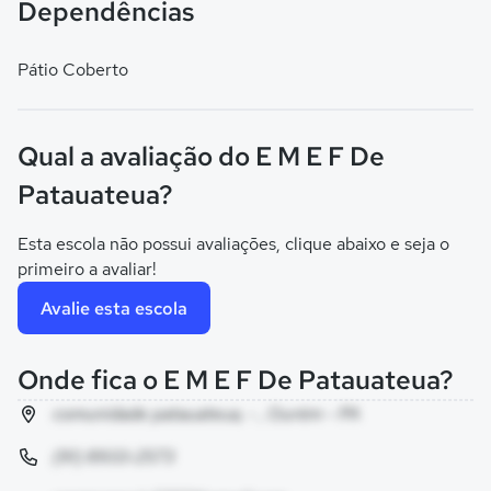
Dependências
Pátio Coberto
Qual a avaliação do E M E F De
Patauateua?
Esta escola não possui avaliações, clique abaixo e seja o
primeiro a avaliar!
Avalie esta escola
Onde fica o E M E F De Patauateua?
comunidade patauateua, - , Ourém - PA
(91) 8933-2573