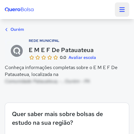
Quero Bolsa
Ourém
REDE MUNICIPAL
E M E F De Patauateua
0.0
Avaliar escola
Conheça informações completas sobre o E M E F De
Patauateua, localizada na
Comunidade Patauateua, - , Ourém - PA
Quer saber mais sobre bolsas de
estudo na sua região?